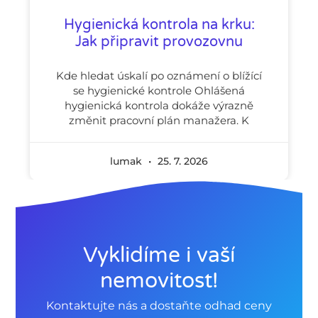
Hygienická kontrola na krku:
Jak připravit provozovnu
Kde hledat úskalí po oznámení o blížící
se hygienické kontrole Ohlášená
hygienická kontrola dokáže výrazně
změnit pracovní plán manažera. K
lumak
25. 7. 2026
Vyklidíme i vaší
nemovitost!
Kontaktujte nás a dostaňte odhad ceny