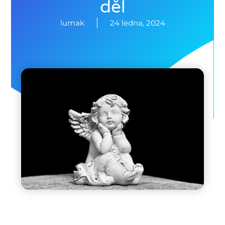
děl
lumak
24 ledna, 2024