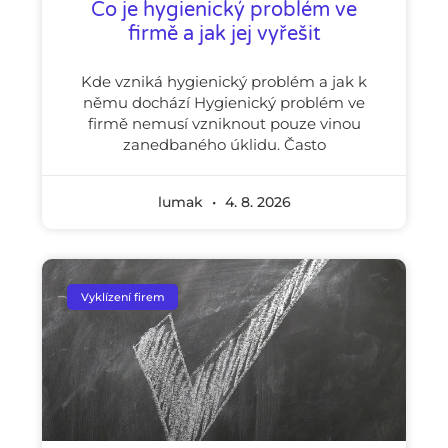
Co je hygienický problém ve
firmě a jak jej vyřešit
Kde vzniká hygienický problém a jak k
němu dochází Hygienický problém ve
firmě nemusí vzniknout pouze vinou
zanedbaného úklidu. Často
lumak
4. 8. 2026
Vyklízení firem