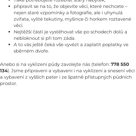
připravit se na to, že objevíte věci, které nechcete –
nejen staré vzpomínky a fotografie, ale i uhynulá
zvířata, vylité tekutiny, myšince či horkem roztavené
věci.
Nejtěžší částí je vystěhovat vše po schodech dolů a
nebloknout si při tom záda.
A to vás ještě čeká vše vyvézt a zaplatit poplatky ve
sběrném dvoře.
Anebo si na vyklizení půdy zavolejte nás (telefon:
778 550
134
). Jsme připraveni a vybaveni i na vyklízení a snesení věcí
a vybavení z vyšších pater i ze špatně přístupných půdních
prostor.