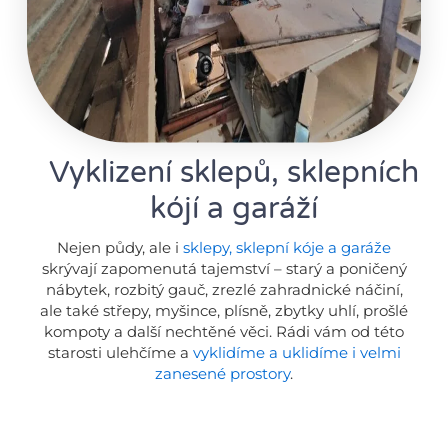
Vyklizení sklepů, sklepních
kójí a garáží
Nejen půdy, ale i
sklepy, sklepní kóje a garáže
skrývají zapomenutá tajemství – starý a poničený
nábytek, rozbitý gauč, zrezlé zahradnické náčiní,
ale také střepy, myšince, plísně, zbytky uhlí, prošlé
kompoty a další nechtěné věci. Rádi vám od této
starosti ulehčíme a
vyklidíme a uklidíme i velmi
zanesené prostory
.