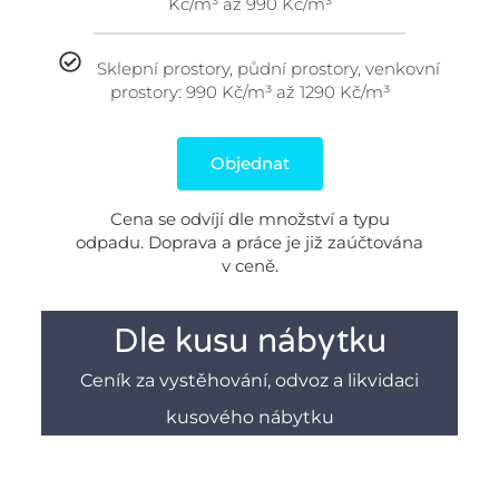
Kč/m³ až 990 Kč/m³
Sklepní prostory, půdní prostory, venkovní
prostory: 990 Kč/m³ až 1290 Kč/m³
Objednat
Cena se odvíjí dle množství a typu
odpadu. Doprava a práce je již zaúčtována
v ceně.
Dle kusu nábytku
Ceník za vystěhování, odvoz a likvidaci
kusového nábytku