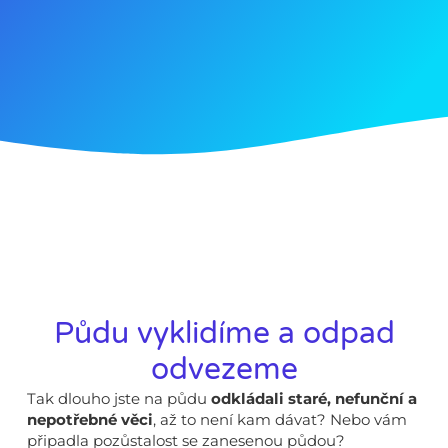
Půdu vyklidíme a odpad
odvezeme
Tak dlouho jste na půdu
odkládali staré, nefunční a
nepotřebné věci
, až to není kam dávat? Nebo vám
připadla pozůstalost se zanesenou půdou?