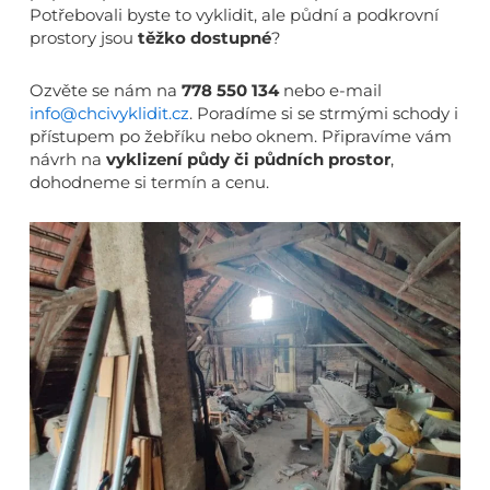
Potřebovali byste to vyklidit, ale půdní a podkrovní
prostory jsou
těžko dostupné
?
Ozvěte se nám na
778 550 134
nebo e-mail
info@chcivyklidit.cz
. Poradíme si se strmými schody i
přístupem po žebříku nebo oknem. Připravíme vám
návrh na
vyklizení půdy či půdních prostor
,
dohodneme si termín a cenu.