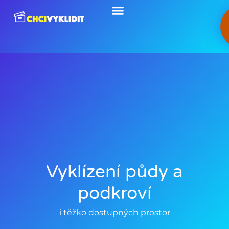
Přeskočit
na
obsah
Vyklízení půdy a
podkroví
i těžko dostupných prostor