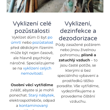
Vyklizení celé
Vyklizení,
pozůstalosti
dezinfekce a
dezodorizace
Vyklízet dům či byt
po
úmrtí
nebo
pozůstalost
Půdy zasažené požárem
před dědickým řízením
nebo jinou živelnou
může být nejen časově,
pohromou,
plísně a
ale hlavně psychicky
zatuchlý vzduch
– to
náročné. Specializujeme
jsou časté potíže, se
se na
vyklízení celých
kterými si bez
nemovitostí
.
speciálního vybavení a
prostředků těžko
Osobní věci vytřídíme
poradíte. Vše vytřídíme,
zvlášť, abyste si je mohli
vydezinfikujeme a
ponechat.
Starý nábytek
,
provedeme čištění
elektrospotřebiče, odpad
vzduchu.
a
kontaminovaný