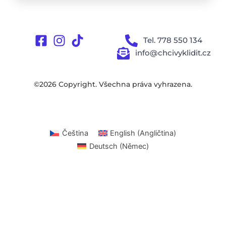
Tel. 778 550 134
info@chcivyklidit.cz
©2026 Copyright. Všechna práva vyhrazena.
Čeština
English
(
Angličtina
)
Deutsch
(
Němec
)