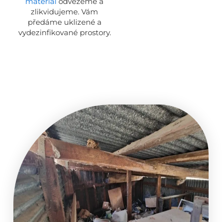
materiál
odvezeme a
zlikvidujeme. Vám
předáme uklizené a
vydezinfikované prostory.