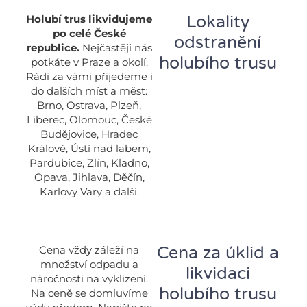
Lokality
Holubí trus likvidujeme
po celé České
odstranění
republice.
Nejčastěji nás
holubího trusu
potkáte v Praze a okolí.
Rádi za vámi přijedeme i
do dalších míst a měst:
Brno, Ostrava, Plzeň,
Liberec, Olomouc, České
Budějovice, Hradec
Králové, Ústí nad labem,
Pardubice, Zlín, Kladno,
Opava, Jihlava, Děčín,
Karlovy Vary a další.
Cena za úklid a
Cena vždy záleží na
množství odpadu a
likvidaci
náročnosti na vyklizení.
holubího trusu
Na ceně se domluvíme