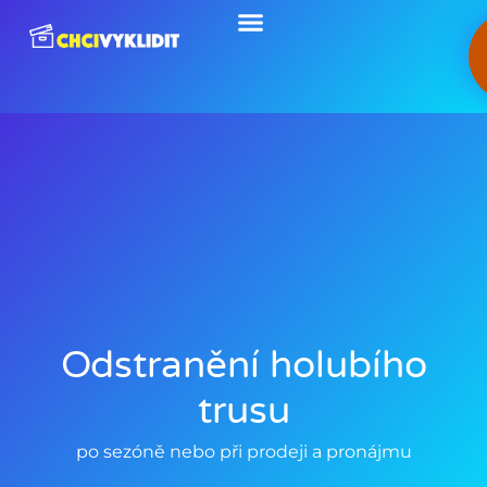
Přeskočit
na
obsah
Odstranění holubího
trusu
po sezóně nebo při prodeji a pronájmu