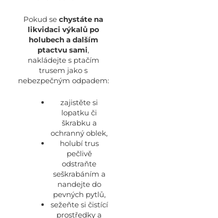
Pokud se
chystáte na
likvidaci výkalů po
holubech a dalším
ptactvu sami
,
nakládejte s ptačím
trusem jako s
nebezpečným odpadem:
zajistěte si
lopatku či
škrabku a
ochranný oblek,
holubí trus
pečlivě
odstraňte
seškrabáním a
nandejte do
pevných pytlů,
sežeňte si čistící
prostředky a