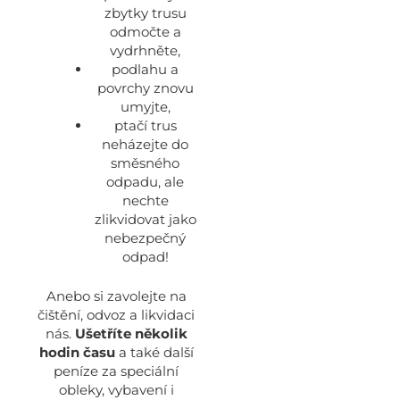
zbytky trusu
odmočte a
vydrhněte,
podlahu a
povrchy znovu
umyjte,
ptačí trus
neházejte do
směsného
odpadu, ale
nechte
zlikvidovat jako
nebezpečný
odpad!
Anebo si zavolejte na
čištění, odvoz a likvidaci
nás.
Ušetříte několik
hodin času
a také další
peníze za speciální
obleky, vybavení i