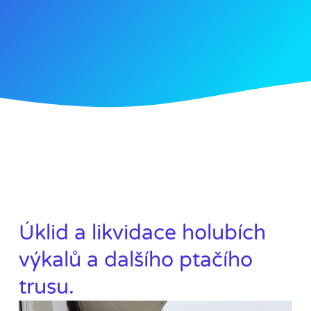
Úklid a likvidace holubích
výkalů a dalšího ptačího
trusu.