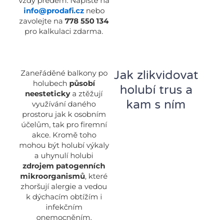
vždy předem. Napište na
info@prodafi.cz
nebo
zavolejte na
778 550 134
pro kalkulaci zdarma.
Jak zlikvidovat
Zaneřáděné balkony po
holubech
působí
holubí trus a
neesteticky
a ztěžují
kam s ním
využívání daného
prostoru jak k osobním
účelům, tak pro firemní
akce. Kromě toho
mohou být holubí výkaly
a uhynulí holubi
zdrojem patogenních
mikroorganismů
, které
zhoršují alergie a vedou
k dýchacím obtížím i
infekčním
onemocněním.