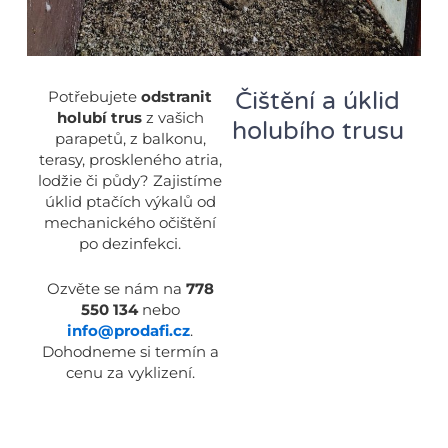
Čištění a úklid
Potřebujete
odstranit
holubí trus
z vašich
holubího trusu
parapetů, z balkonu,
terasy, proskleného atria,
lodžie či půdy? Zajistíme
úklid ptačích výkalů od
mechanického očištění
po dezinfekci.
Ozvěte se nám na
778
550 134
nebo
info@prodafi.cz
.
Dohodneme si termín a
cenu za vyklizení.