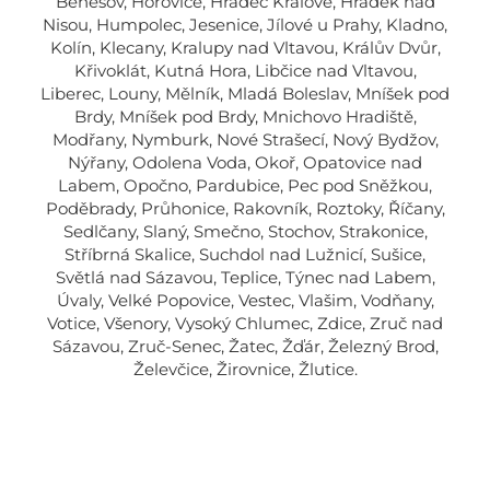
Benešov, Hořovice, Hradec Králové, Hrádek nad
Nisou, Humpolec, Jesenice, Jílové u Prahy, Kladno,
Kolín, Klecany, Kralupy nad Vltavou, Králův Dvůr,
Křivoklát, Kutná Hora, Libčice nad Vltavou,
Liberec, Louny, Mělník, Mladá Boleslav, Mníšek pod
Brdy, Mníšek pod Brdy, Mnichovo Hradiště,
Modřany, Nymburk, Nové Strašecí, Nový Bydžov,
Nýřany, Odolena Voda, Okoř, Opatovice nad
Labem, Opočno, Pardubice, Pec pod Sněžkou,
Poděbrady, Průhonice, Rakovník, Roztoky, Říčany,
Sedlčany, Slaný, Smečno, Stochov, Strakonice,
Stříbrná Skalice, Suchdol nad Lužnicí, Sušice,
Světlá nad Sázavou, Teplice, Týnec nad Labem,
Úvaly, Velké Popovice, Vestec, Vlašim, Vodňany,
Votice, Všenory, Vysoký Chlumec, Zdice, Zruč nad
Sázavou, Zruč-Senec, Žatec, Žďár, Železný Brod,
Želevčice, Žirovnice, Žlutice.