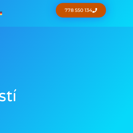
778 550 134
stí