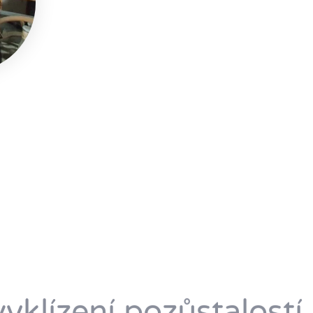
yklízení pozůstalostí