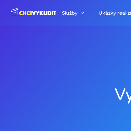
Přeskočit
na
Služby
Ukázky realiz
obsah
Vy