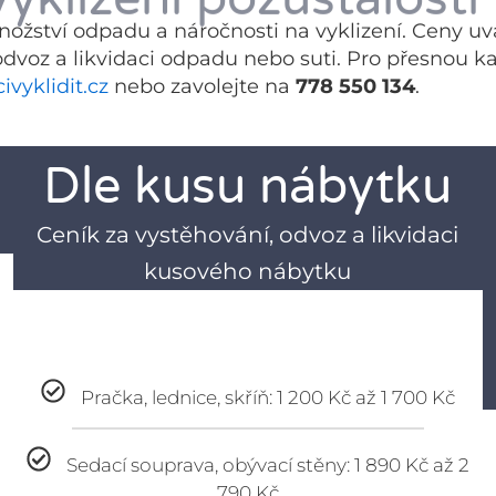
množství odpadu a náročnosti na vyklizení. Ceny uv
odvoz a likvidaci odpadu nebo suti. Pro přesnou k
vyklidit.cz
nebo zavolejte na
778 550 134
.
Dle kusu nábytku
Ceník za vystěhování, odvoz a likvidaci
kusového nábytku
Pračka, lednice, skříň: 1 200 Kč až 1 700 Kč
Sedací souprava, obývací stěny: 1 890 Kč až 2
790 Kč