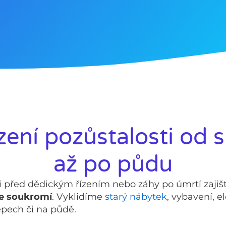
zení pozůstalosti od 
až po půdu
sti před dědickým řízením nebo záhy po úmrtí zaj
še soukromí
. Vyklidíme
starý nábytek
, vybavení, e
pech či na půdě.