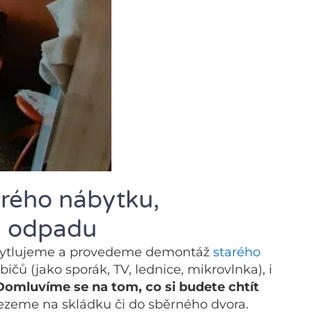
arého nábytku,
a odpadu
ytlujeme a provedeme demontáž
starého
bičů (jako sporák, TV, lednice, mikrovlnka), i
Domluvíme se na tom, co si budete chtít
ezeme na skládku či do sběrného dvora.