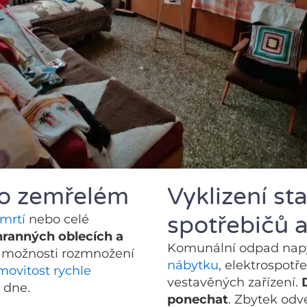
 po zemřelém
Vyklizení st
spotřebičů 
mrtí
nebo celé
ranných oblecích a
Komunální odpad nap
 možnosti rozmnožení
nábytku
, elektrospotře
ovitost rychle
vestavěných zařízení.
 dne.
ponechat
. Zbytek odv