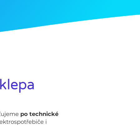
sklepa
išťujeme
po technické
lektrospotřebiče i