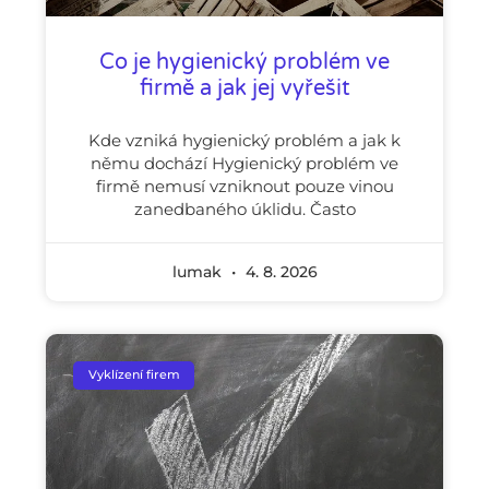
Co je hygienický problém ve
firmě a jak jej vyřešit
Kde vzniká hygienický problém a jak k
němu dochází Hygienický problém ve
firmě nemusí vzniknout pouze vinou
zanedbaného úklidu. Často
lumak
4. 8. 2026
Vyklízení firem