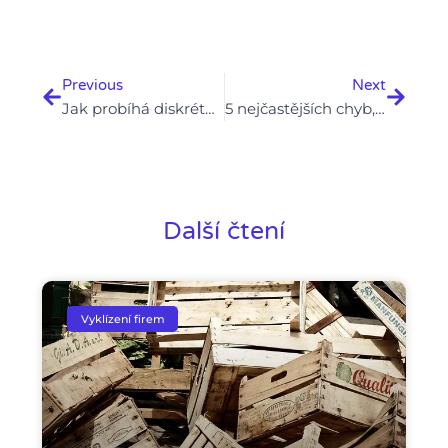
Prev
Next
Previous
Next
Jak probíhá diskrétní vyklizení? Vaše soukromí je pro nás priorita
5 nejčastějších chyb, které lidé dělají při vlastním vyklízení
Další čtení
Vyklízení firem