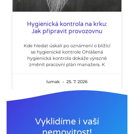
Hygienická kontrola na krku:
Jak připravit provozovnu
Kde hledat úskalí po oznámení o blížící
se hygienické kontrole Ohlášená
hygienická kontrola dokáže výrazně
změnit pracovní plán manažera. K
lumak
25. 7. 2026
Vyklidíme i vaší
nemovitost!