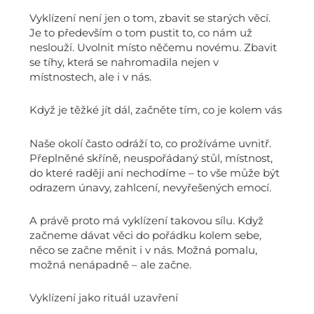
Vyklízení není jen o tom, zbavit se starých věcí.
Je to především o tom pustit to, co nám už
neslouží. Uvolnit místo něčemu novému. Zbavit
se tíhy, která se nahromadila nejen v
místnostech, ale i v nás.
Když je těžké jít dál, začněte tím, co je kolem vás
Naše okolí často odráží to, co prožíváme uvnitř.
Přeplněné skříně, neuspořádaný stůl, místnost,
do které raději ani nechodíme – to vše může být
odrazem únavy, zahlcení, nevyřešených emocí.
A právě proto má vyklízení takovou sílu. Když
začneme dávat věci do pořádku kolem sebe,
něco se začne měnit i v nás. Možná pomalu,
možná nenápadně – ale začne.
Vyklízení jako rituál uzavření