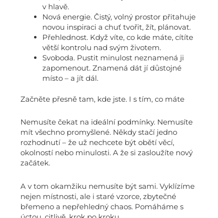
v hlavě.
Nová energie. Čistý, volný prostor přitahuje
novou inspiraci a chuť tvořit, žít, plánovat.
Přehlednost. Když víte, co kde máte, cítíte
větší kontrolu nad svým životem.
Svoboda. Pustit minulost neznamená ji
zapomenout. Znamená dát jí důstojné
místo – a jít dál.
Začněte přesně tam, kde jste. I s tím, co máte
Nemusíte čekat na ideální podmínky. Nemusíte
mít všechno promyšlené. Někdy stačí jedno
rozhodnutí – že už nechcete být obětí věcí,
okolností nebo minulosti. A že si zasloužíte nový
začátek.
A v tom okamžiku nemusíte být sami. Vyklízíme
nejen místnosti, ale i staré vzorce, zbytečné
břemeno a nepřehledný chaos. Pomáháme s
úctou, citlivě, krok po kroku.