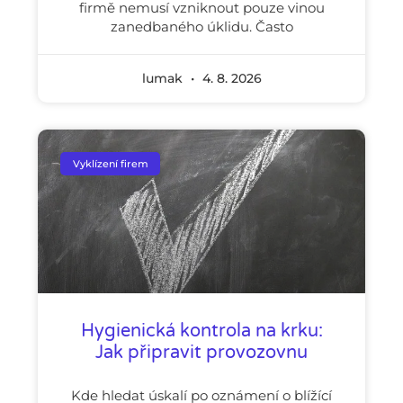
firmě nemusí vzniknout pouze vinou
zanedbaného úklidu. Často
lumak
4. 8. 2026
Vyklízení firem
Hygienická kontrola na krku:
Jak připravit provozovnu
Kde hledat úskalí po oznámení o blížící