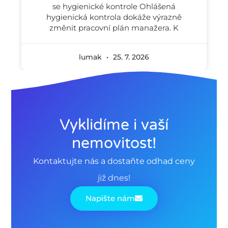
se hygienické kontrole Ohlášená
hygienická kontrola dokáže výrazně
změnit pracovní plán manažera. K
lumak
25. 7. 2026
Vyklidíme i vaší
nemovitost!
Kontaktujte nás a dostaňte odhad ceny
již dnes!
Napište nám