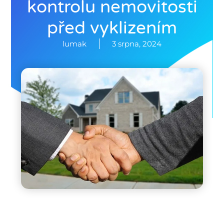
kontrolu nemovitosti
před vyklizením
lumak
3 srpna, 2024