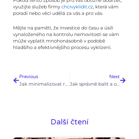
Pokud tento způsob je pro vás obtížně dodržet,
využijte služeb firmy
chcivyklidit.cz
, která vám
poradí nebo věcí udělá za vás a pro vás.
Mějte na paměti, že investice do času a úsilí
vynaloženého na kontrolu nemovitosti se vám
může vyplatit mnohonásobně v podobě
hladšího a efektivnějšího procesu vyklízení.
Prev
Next
Previous
Next
Jak minimalizovat rušení sousedů při vyklízení bytu
Jak správně balit a označovat krabice během vyklízení
Další čtení