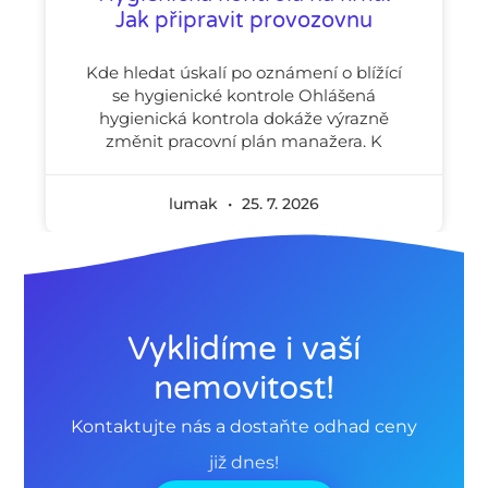
Jak připravit provozovnu
Kde hledat úskalí po oznámení o blížící
se hygienické kontrole Ohlášená
hygienická kontrola dokáže výrazně
změnit pracovní plán manažera. K
lumak
25. 7. 2026
Vyklidíme i vaší
nemovitost!
Kontaktujte nás a dostaňte odhad ceny
již dnes!