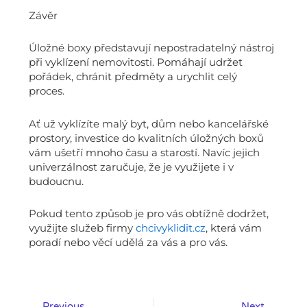
Závěr
Úložné boxy představují nepostradatelný nástroj
při vyklízení nemovitosti. Pomáhají udržet
pořádek, chránit předměty a urychlit celý
proces.
Ať už vyklízíte malý byt, dům nebo kancelářské
prostory, investice do kvalitních úložných boxů
vám ušetří mnoho času a starostí. Navíc jejich
univerzálnost zaručuje, že je využijete i v
budoucnu.
Pokud tento způsob je pro vás obtížně dodržet,
využijte služeb firmy
chcivyklidit.cz
, která vám
poradí nebo věcí udělá za vás a pro vás.
Prev
Next
Previous
Next