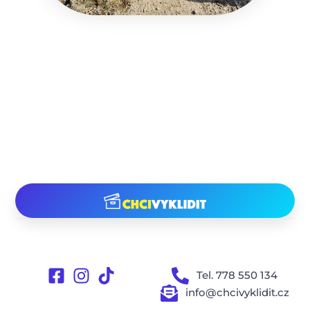
Tel. 778 550 134
info@chcivyklidit.cz