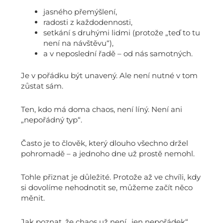
jasného přemýšlení,
radosti z každodennosti,
setkání s druhými lidmi (protože „teď to tu
není na návštěvu“),
a v neposlední řadě – od nás samotných.
Je v pořádku být unavený. Ale není nutné v tom
zůstat sám.
Ten, kdo má doma chaos, není líný. Není ani
„nepořádný typ“.
Často je to člověk, který dlouho všechno držel
pohromadě – a jednoho dne už prostě nemohl.
Tohle přiznat je důležité. Protože až ve chvíli, kdy
si dovolíme nehodnotit se, můžeme začít něco
měnit.
Jak poznat, že chaos už není „jen nepořádek“