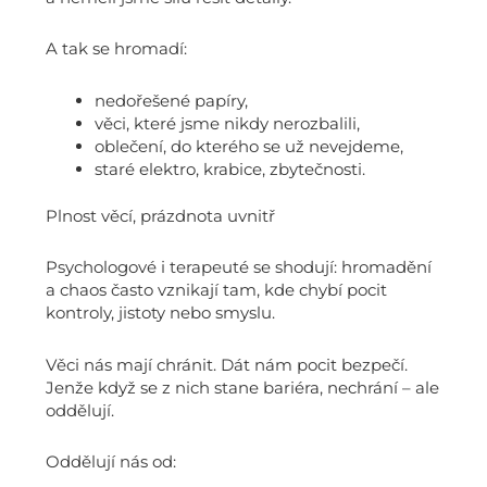
A tak se hromadí:
nedořešené papíry,
věci, které jsme nikdy nerozbalili,
oblečení, do kterého se už nevejdeme,
staré elektro, krabice, zbytečnosti.
Plnost věcí, prázdnota uvnitř
Psychologové i terapeuté se shodují: hromadění
a chaos často vznikají tam, kde chybí pocit
kontroly, jistoty nebo smyslu.
Věci nás mají chránit. Dát nám pocit bezpečí.
Jenže když se z nich stane bariéra, nechrání – ale
oddělují.
Oddělují nás od: