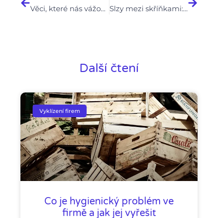
Věci, které nás vážou: Jak rozpoznat, kdy držíme – a kdy jsme drženi
Slzy mezi skříňkami: Když se vyklízení stane terapií
Další čtení
Vyklízení firem
Co je hygienický problém ve
firmě a jak jej vyřešit