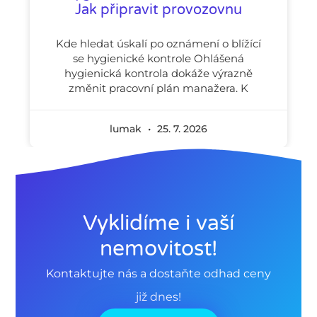
Jak připravit provozovnu
Kde hledat úskalí po oznámení o blížící
se hygienické kontrole Ohlášená
hygienická kontrola dokáže výrazně
změnit pracovní plán manažera. K
lumak
25. 7. 2026
Vyklidíme i vaší
nemovitost!
Kontaktujte nás a dostaňte odhad ceny
již dnes!