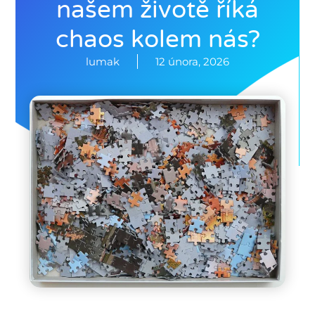
našem životě říká
chaos kolem nás?
lumak
12 února, 2026