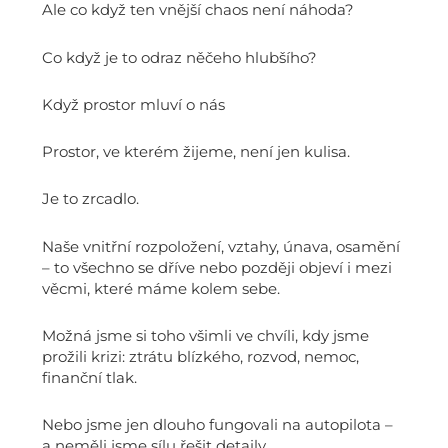
Ale co když ten vnější chaos není náhoda?
Co když je to odraz něčeho hlubšího?
Když prostor mluví o nás
Prostor, ve kterém žijeme, není jen kulisa.
Je to zrcadlo.
Naše vnitřní rozpoložení, vztahy, únava, osamění
– to všechno se dříve nebo později objeví i mezi
věcmi, které máme kolem sebe.
Možná jsme si toho všimli ve chvíli, kdy jsme
prožili krizi: ztrátu blízkého, rozvod, nemoc,
finanční tlak.
Nebo jsme jen dlouho fungovali na autopilota –
a neměli jsme sílu řešit detaily.