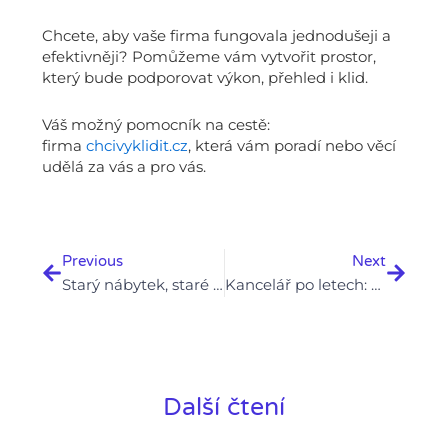
Chcete, aby vaše firma fungovala jednodušeji a
efektivněji? Pomůžeme vám vytvořit prostor,
který bude podporovat výkon, přehled i klid.
Váš možný pomocník na cestě:
firma
chcivyklidit.cz
, která vám poradí nebo věcí
udělá za vás a pro vás.
Prev
Next
Previous
Next
Starý nábytek, staré myšlení: Proč se zbavit zbytečností
Kancelář po letech: Co už ve firmě dávno nemá být
Další čtení