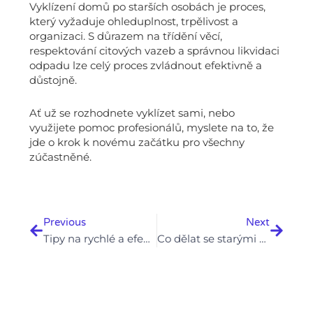
Vyklízení domů po starších osobách je proces,
který vyžaduje ohleduplnost, trpělivost a
organizaci. S důrazem na třídění věcí,
respektování citových vazeb a správnou likvidaci
odpadu lze celý proces zvládnout efektivně a
důstojně.
Ať už se rozhodnete vyklízet sami, nebo
využijete pomoc profesionálů, myslete na to, že
jde o krok k novému začátku pro všechny
zúčastněné.
Prev
Next
Previous
Next
Tipy na rychlé a efektivní vyklízení menších bytů
Co dělat se starými spotřebiči během vyklízení