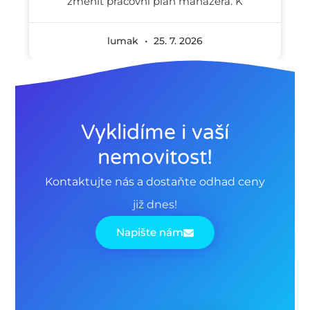
změnit pracovní plán manažera. K
lumak
25. 7. 2026
Vyklidíme i vaší
nemovitost!
Kontaktujte nás a dostaňte odhad ceny
již dnes!
Napište nám