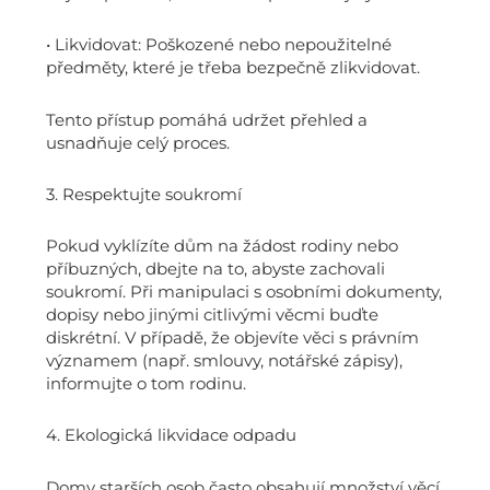
• Likvidovat: Poškozené nebo nepoužitelné
předměty, které je třeba bezpečně zlikvidovat.
Tento přístup pomáhá udržet přehled a
usnadňuje celý proces.
3. Respektujte soukromí
Pokud vyklízíte dům na žádost rodiny nebo
příbuzných, dbejte na to, abyste zachovali
soukromí. Při manipulaci s osobními dokumenty,
dopisy nebo jinými citlivými věcmi buďte
diskrétní. V případě, že objevíte věci s právním
významem (např. smlouvy, notářské zápisy),
informujte o tom rodinu.
4. Ekologická likvidace odpadu
Domy starších osob často obsahují množství věcí,