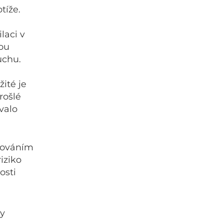
tíže.
laci v
hou
uchu.
ité je
rošlé
valo
žováním
iziko
osti
dy