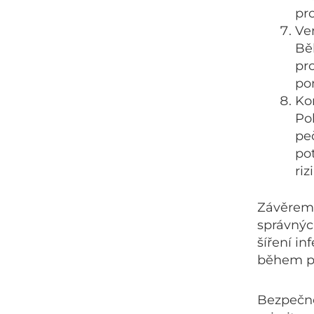
pro
Ven
Běh
pr
pom
Ko
Pok
pe
po
ri
Závěrem 
správnýc
šíření in
během pr
Bezpečno