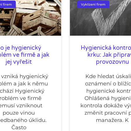
ní firem
Vyklízení firem
o je hygienický
Hygienická kontro
lém ve firmě a jak
krku: Jak připra
jej vyřešit
provozovnu
 vzniká hygienický
Kde hledat úskal
blém a jak k němu
oznámení o blížíc
chází Hygienický
hygienické kontr
roblém ve firmě
Ohlášená hygien
emusí vzniknout
kontrola dokáže vý
pouze vinou
změnit pracovní 
edbaného úklidu.
manažera. K
Často