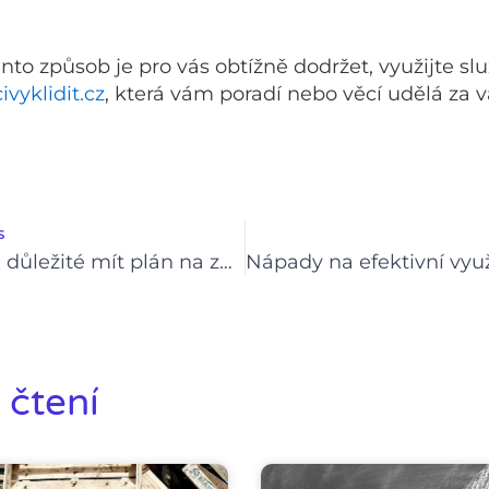
nto způsob je pro vás obtížně dodržet, využijte sl
ivyklidit.cz
, která vám poradí nebo věcí udělá za v
s
Proč je důležité mít plán na zachování bezpečnosti a ochrany majetku během vyklízení
 čtení