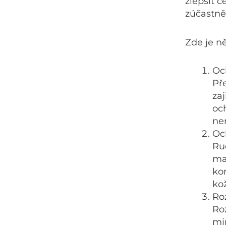
zlepšit c
zúčastn
Zde je ně
Oc
Pře
zaj
oc
ne
Oc
Ru
ma
ko
ko
Ro
Ro
mi