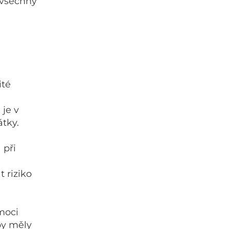
o všechny
ité
je v
tky.
 při
 riziko
moci
by měly