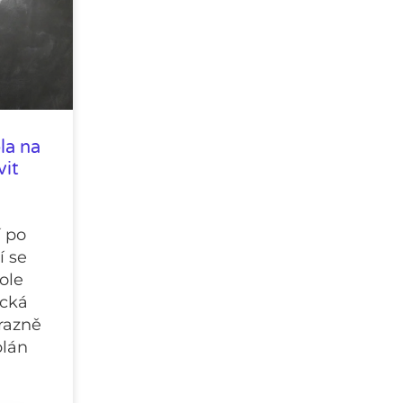
la na
vit
í po
í se
ole
ická
razně
plán