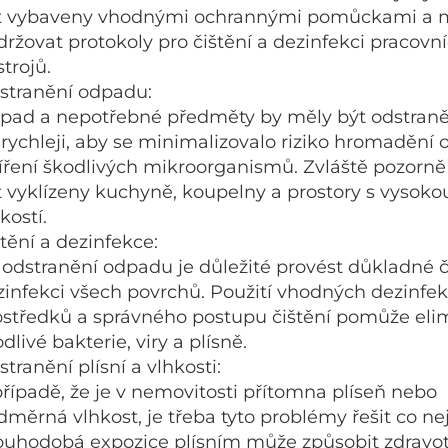
t vybaveny vhodnými ochrannými pomůckami a 
držovat protokoly pro čištění a dezinfekci pracovn
trojů.
stranění odpadu:
pad a nepotřebné předměty by měly být odstran
jrychleji, aby se minimalizovalo riziko hromadění
šíření škodlivých mikroorganismů. Zvláště pozorn
t vyklízeny kuchyně, koupelny a prostory s vysoko
kostí.
tění a dezinfekce:
 odstranění odpadu je důležité provést důkladné č
zinfekci všech povrchů. Použití vhodných dezinfe
ostředků a správného postupu čištění pomůže eli
dlivé bakterie, viry a plísně.
tranění plísní a vlhkosti:
případě, že je v nemovitosti přítomna plíseň nebo
měrná vlhkost, je třeba tyto problémy řešit co nej
ouhodobá expozice plísním může způsobit zdravot