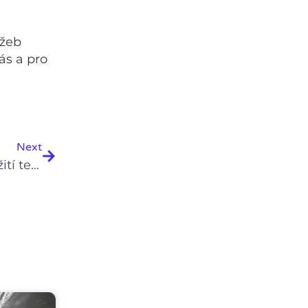
užeb
ás a pro
Next
Next
Nápady na efektivní využití technologií a nástrojů během vyklízení