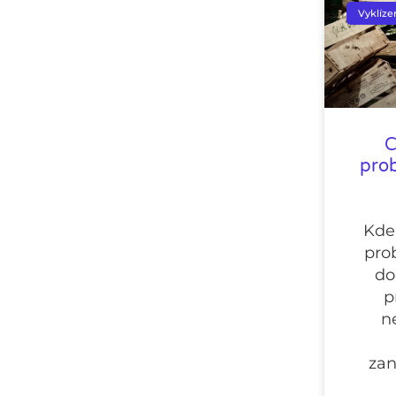
Vyklíze
C
prob
Kde
pro
do
p
n
zan