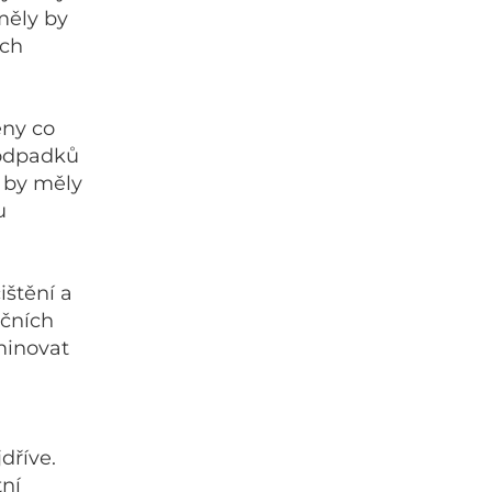
měly by
ích
ěny co
 odpadků
ě by měly
u
ištění a
kčních
minovat
dříve.
ní