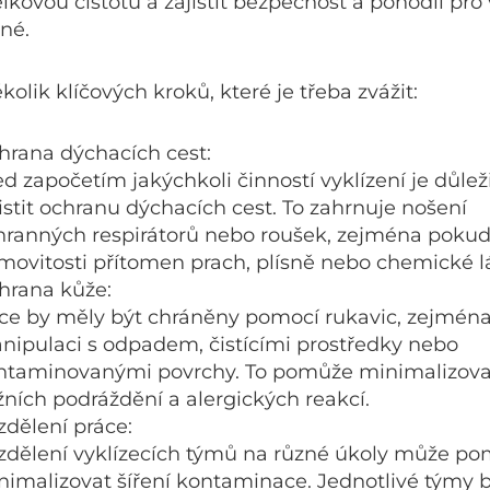
elkovou čistotu a zajistit bezpečnost a pohodlí pr
ěné.
kolik klíčových kroků, které je třeba zvážit:
hrana dýchacích cest:
d započetím jakýchkoli činností vyklízení je důlež
istit ochranu dýchacích cest. To zahrnuje nošení
hranných respirátorů nebo roušek, zejména pokud 
movitosti přítomen prach, plísně nebo chemické lá
hrana kůže:
ce by měly být chráněny pomocí rukavic, zejména
nipulaci s odpadem, čistícími prostředky nebo
ntaminovanými povrchy. To pomůže minimalizovat
žních podráždění a alergických reakcí.
zdělení práce:
zdělení vyklízecích týmů na různé úkoly může po
nimalizovat šíření kontaminace. Jednotlivé týmy 