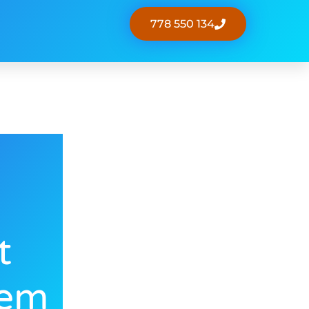
778 550 134
t
dem