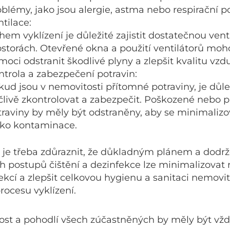
blémy, jako jsou alergie, astma nebo respirační po
tilace:
em vyklízení je důležité zajistit dostatečnou venti
ostorách. Otevřené okna a použití ventilátorů mo
oci odstranit škodlivé plyny a zlepšit kvalitu vzd
ntrola a zabezpečení potravin:
ud jsou v nemovitosti přítomné potraviny, je důlež
člivě zkontrolovat a zabezpečit. Poškozené nebo p
traviny by měly být odstraněny, aby se minimalizo
ziko kontaminace.
je třeba zdůraznit, že důkladným plánem a dodr
h postupů čištění a dezinfekce lze minimalizovat r
fekcí a zlepšit celkovou hygienu a sanitaci nemovit
ocesu vyklízení.
st a pohodlí všech zúčastněných by měly být vž