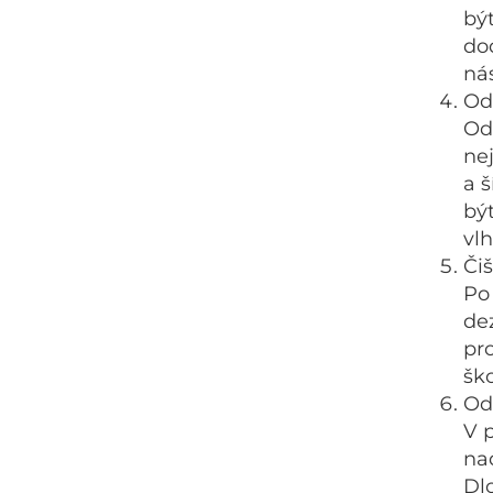
bý
do
nás
Od
Od
ne
a 
bý
vlh
Čiš
Po
de
pr
ško
Ods
V 
nad
Dl