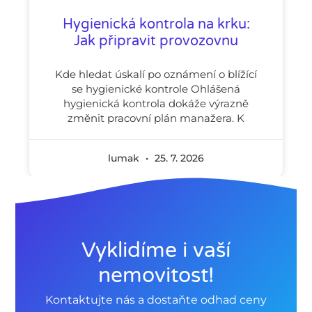
Hygienická kontrola na krku:
Jak připravit provozovnu
Kde hledat úskalí po oznámení o blížící
se hygienické kontrole Ohlášená
hygienická kontrola dokáže výrazně
změnit pracovní plán manažera. K
lumak
25. 7. 2026
Vyklidíme i vaší
nemovitost!
Kontaktujte nás a dostaňte odhad ceny