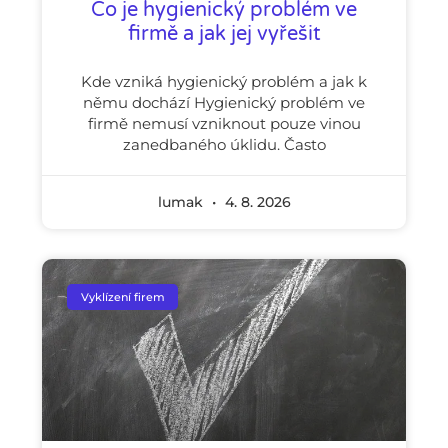
Co je hygienický problém ve
firmě a jak jej vyřešit
Kde vzniká hygienický problém a jak k
němu dochází Hygienický problém ve
firmě nemusí vzniknout pouze vinou
zanedbaného úklidu. Často
lumak
4. 8. 2026
Vyklízení firem