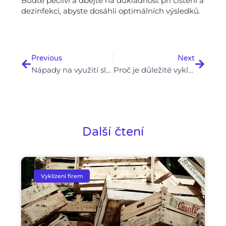
Buďte pečliví a dbejte na důkladnost při čištění a
dezinfekci, abyste dosáhli optimálních výsledků.
Prev
Next
Previous
Next
Nápady na využití služby vyklizení nemovitosti při stěhování
Proč je důležité vyklidit a zkontrolovat sklepy a půdy
Další čtení
Vyklízení firem