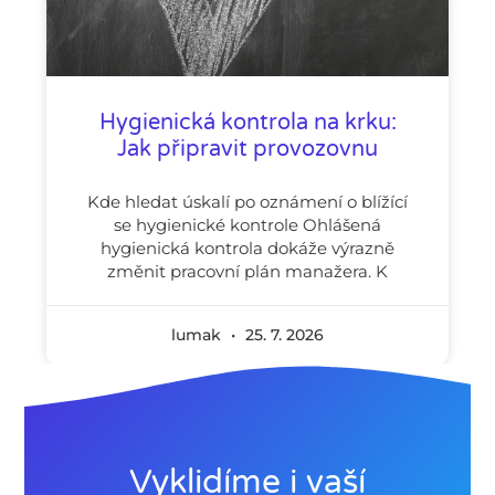
Hygienická kontrola na krku:
Jak připravit provozovnu
Kde hledat úskalí po oznámení o blížící
se hygienické kontrole Ohlášená
hygienická kontrola dokáže výrazně
změnit pracovní plán manažera. K
lumak
25. 7. 2026
Vyklidíme i vaší