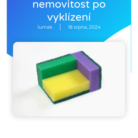
nemovitost po
vyklízení
lumak
18 srpna, 2024