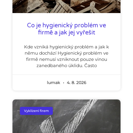
Co je hygienický problém ve
firmě a jak jej vyřešit
Kde vzniká hygienický problém a jak k
němu dochází Hygienický problém ve
firmě nemusí vzniknout pouze vinou
zanedbaného úklidu. Často
lumak
4. 8. 2026
Vyklízení firem