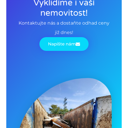
Vyklidíme i vaší
nemovitost!
Kontaktujte nás a dostaňte odhad ceny
již dnes!
Napište nám