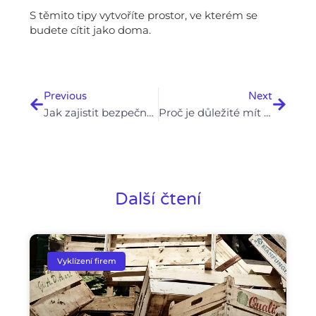
S těmito tipy vytvoříte prostor, ve kterém se
budete cítit jako doma.
Prev
Next
Previous
Next
Jak zajistit bezpečnost a ochranu zdraví při vyklizení nemovitosti
Proč je důležité mít plán likvidace nebezpečného odpadu před vyklizením
Další čtení
Vyklízení firem