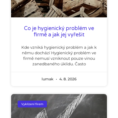
Co je hygienický problém ve
firmě a jak jej vyřešit
Kde vzniká hygienický problém a jak k
němu dochází Hygienický problém ve
firmě nemusí vzniknout pouze vinou
zanedbaného úklidu. Často
lumak
4. 8. 2026
Vyklízení firem